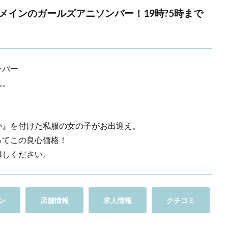
メインのガールズアニソンバー！19時?5時まで
ンバー
ん。
か』を付けた私服の女の子がお出迎え。
ってこの良心価格！
越しください。
ン
店舗情報
求人情報
クチコミ