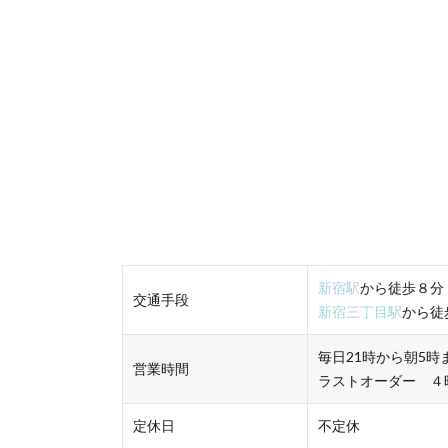
新宿駅
から徒歩８
交通手段
新宿三丁目駅
から
毎日21時から朝5時
営業時間
ラストオーダー ４
定休日
不定休