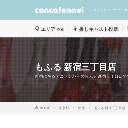
コンセプトカフェのクーポ
エリア
推しキャスト投票
検索
もふる 新宿三丁目店
新宿にあるアニソンバーのもふる 新宿三丁目店で
東京都
新宿
もふる 新宿三丁目店
HOME