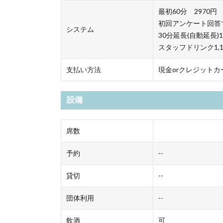
最初60分 2970円
初回アンケート回答で2
システム
30分延長(自動延長)1
スタッフドリンク1,1
支払い方法
現金orクレジットカ
設備
席数
予約
--
貸切
--
団体利用
--
飲酒
可