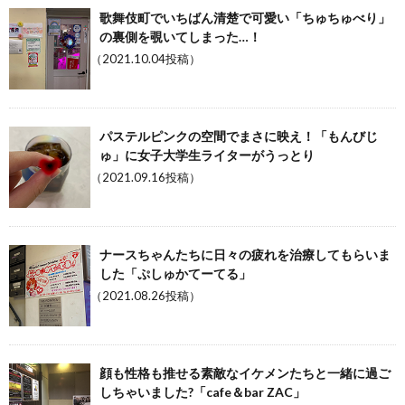
歌舞伎町でいちばん清楚で可愛い「ちゅちゅべり」
の裏側を覗いてしまった…！
（2021.10.04投稿）
パステルピンクの空間でまさに映え！「もんびじ
ゅ」に女子大学生ライターがうっとり
（2021.09.16投稿）
ナースちゃんたちに日々の疲れを治療してもらいま
した「ぷしゅかてーてる」
（2021.08.26投稿）
顔も性格も推せる素敵なイケメンたちと一緒に過ご
しちゃいました?「cafe＆bar ZAC」