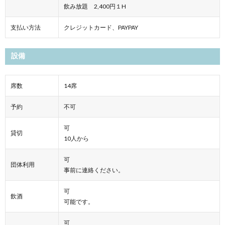
飲み放題 2,400円１H
支払い方法
クレジットカード、PAYPAY
設備
席数
14席
予約
不可
可
貸切
10人から
可
団体利用
事前に連絡ください。
可
飲酒
可能です。
可