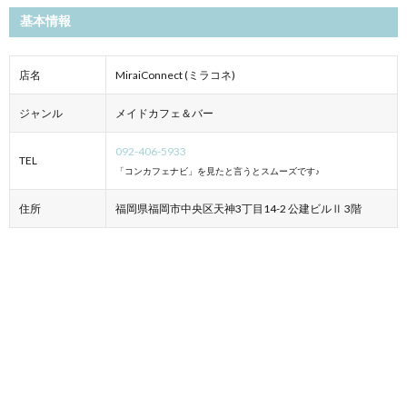
基本情報
店名
MiraiConnect (ミラコネ)
ジャンル
メイドカフェ＆バー
092-406-5933
TEL
「コンカフェナビ」を見たと言うとスムーズです♪
住所
福岡県福岡市中央区天神3丁目14-2 公建ビルⅡ 3階