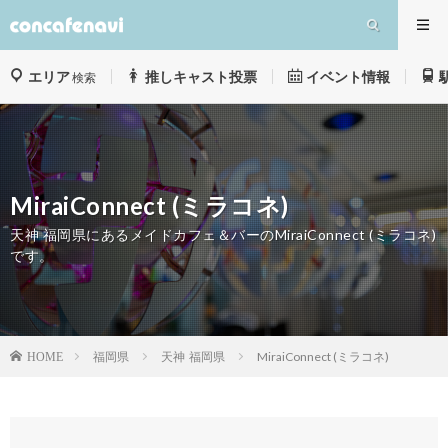
エリア
推しキャスト投票
イベント情報
検索
MiraiConnect (ミラコネ)
天神 福岡県にあるメイドカフェ＆バーのMiraiConnect (ミラコネ)
です。
福岡県
天神
福岡県
MiraiConnect (ミラコネ)
HOME