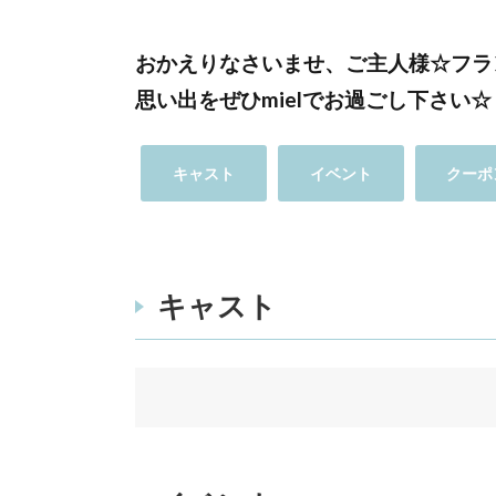
おかえりなさいませ、ご主人様☆フラン
思い出をぜひmielでお過ごし下さい☆
キャスト
イベント
クーポ
キャスト