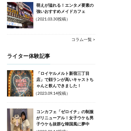
萌えが溢れる！エンタメ要素の
強いおすすめメイドカフェ
（2021.03.30投稿）
コラム一覧 >
ライター体験記事
「ロイヤルメルト新宿三丁目
店」で顔ランが高いキャストち
ゃんと飲んできました！
（2023.09.14投稿）
コンカフェ「ゼロイチ」の制服
がリニューアル！女子ウケも男
子ウケも抜群な韓国風に夢中