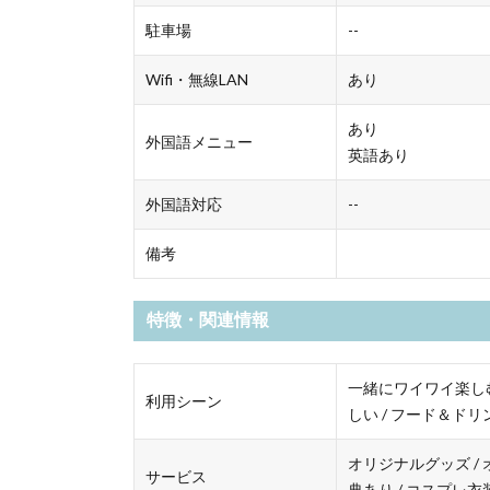
駐車場
--
Wifi・無線LAN
あり
あり
外国語メニュー
英語あり
外国語対応
--
備考
特徴・関連情報
一緒にワイワイ楽しむ 
利用シーン
しい / フード＆ドリ
オリジナルグッズ / 
サービス
典あり / コスプレ