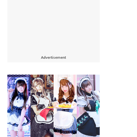
Advertisement