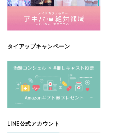
タイアップキャンペーン
LINE公式アカウント