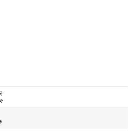
分
分
時