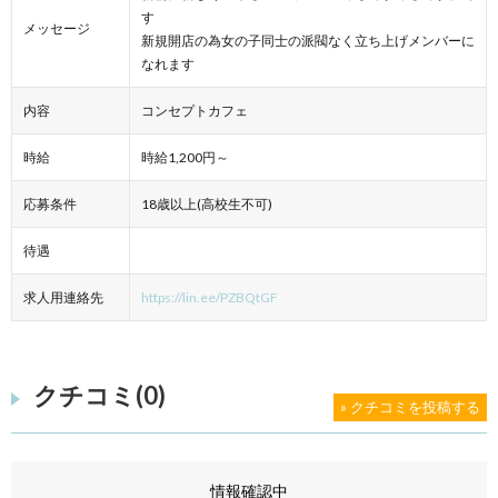
す
メッセージ
新規開店の為女の子同士の派閥なく立ち上げメンバーに
なれます
内容
コンセプトカフェ
時給
時給1,200円～
応募条件
18歳以上(高校生不可)
待遇
求人用連絡先
https://lin.ee/PZBQtGF
クチコミ(0)
» クチコミを投稿する
情報確認中