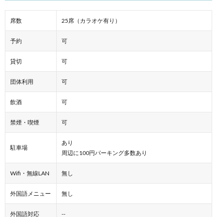
席数
25席（カラオケ有り）
予約
可
貸切
可
団体利用
可
飲酒
可
禁煙・喫煙
可
あり
駐車場
周辺に100円パーキング多数あり
Wifi・無線LAN
無し
外国語メニュー
無し
外国語対応
--