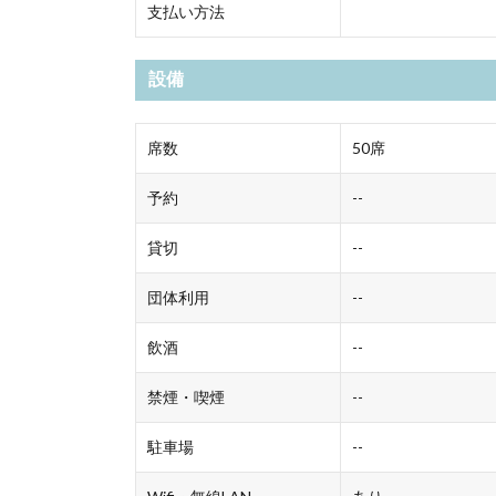
支払い方法
設備
席数
50席
予約
--
貸切
--
団体利用
--
飲酒
--
禁煙・喫煙
--
駐車場
--