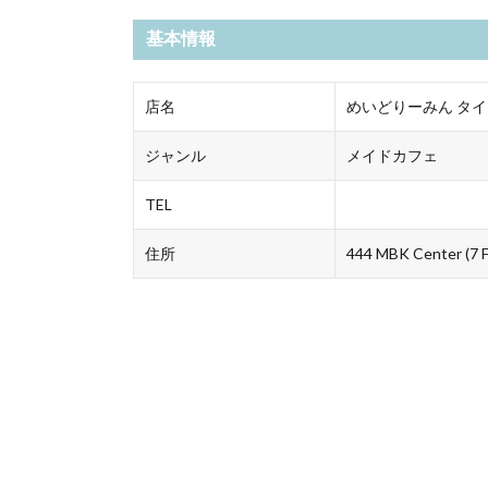
基本情報
店名
めいどりーみん タイ
ジャンル
メイドカフェ
TEL
住所
444 MBK Center (7 F