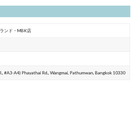
ランド・MBK店
l., #A3-A4) Phayathai Rd., Wangmai, Pathumwan, Bangkok 10330