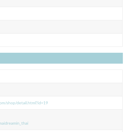
com/shop/detail.html?id=19
maidreamin_thai