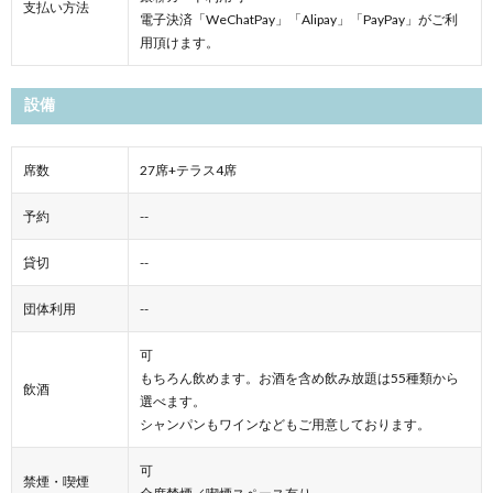
支払い方法
電子決済「WeChatPay」「Alipay」「PayPay」がご利
用頂けます。
設備
席数
27席+テラス4席
予約
--
貸切
--
団体利用
--
可
もちろん飲めます。お酒を含め飲み放題は55種類から
飲酒
選べます。
シャンパンもワインなどもご用意しております。
可
禁煙・喫煙