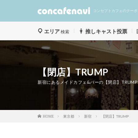
コンセプトカフェのクーポ
エリア
推しキャスト投票
検索
【閉店】TRUMP
新宿にあるメイドカフェ&バーの【閉店】TRUM
東京都
新宿
【閉店】TRUMP
HOME