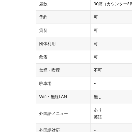
席数
30席（カウンター8
予約
可
貸切
可
団体利用
可
飲酒
可
禁煙・喫煙
不可
駐車場
--
Wifi・無線LAN
無し
あり
外国語メニュー
英語
外国語対応
--