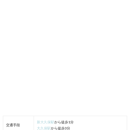
新大久保駅
から徒歩1分
交通手段
大久保駅
から徒歩3分