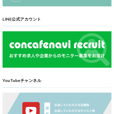
LINE公式アカウント
YouTubeチャンネル