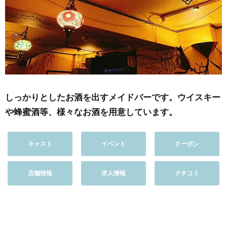
しっかりとしたお酒を出すメイドバーです。ウイスキー
や蜂蜜酒等、様々なお酒を用意しています。
キャスト
イベント
クーポン
店舗情報
求人情報
クチコミ