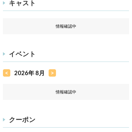
キャスト
情報確認中
イベント
<
2026年 8月
>
情報確認中
クーポン