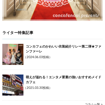
ライター特集記事
コンカフェのかわいい衣装紹介リレー第二弾★ファ
ンファーレ
（2024.06.03投稿）
萌えが溢れる！エンタメ要素の強いおすすめメイド
カフェ
（2021.03.30投稿）
コラム一覧 >