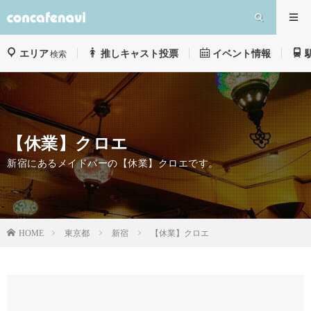
エリア
推しキャスト投票
イベント情報
検索
【休業】クロエ
新宿にあるメイドバーの【休業】クロエです。
東京都
新宿
【休業】クロエ
HOME