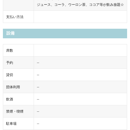
ジュース、コーラ、ウーロン茶、ココア等が飲み放題☆
支払い方法
設備
席数
予約
--
貸切
--
団体利用
--
飲酒
--
禁煙・喫煙
--
駐車場
--