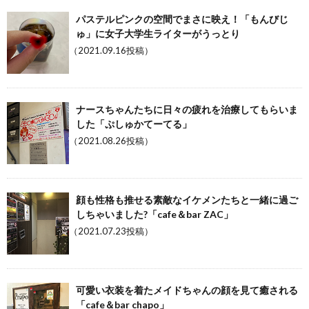
パステルピンクの空間でまさに映え！「もんびじ
ゅ」に女子大学生ライターがうっとり
（2021.09.16投稿）
ナースちゃんたちに日々の疲れを治療してもらいま
した「ぷしゅかてーてる」
（2021.08.26投稿）
顔も性格も推せる素敵なイケメンたちと一緒に過ご
しちゃいました?「cafe＆bar ZAC」
（2021.07.23投稿）
可愛い衣装を着たメイドちゃんの顔を見て癒される
「cafe＆bar chapo」