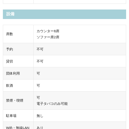
設備
カウンター8席
席数
ソファー席2席
予約
不可
貸切
不可
団体利用
可
飲酒
可
可
禁煙・喫煙
電子タバコのみ可能
駐車場
無し
Wifi・無線LAN
あり