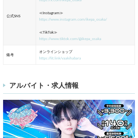
≪Instagram≫
公式SNS
https://www.instagram.com/ikepa_osaka/
≪TikTok≫
https://www.tiktok.com/@ikepa_osaka
オンラインショップ
備考
https://lit.link/vaakihabara
アルバイト・求人情報