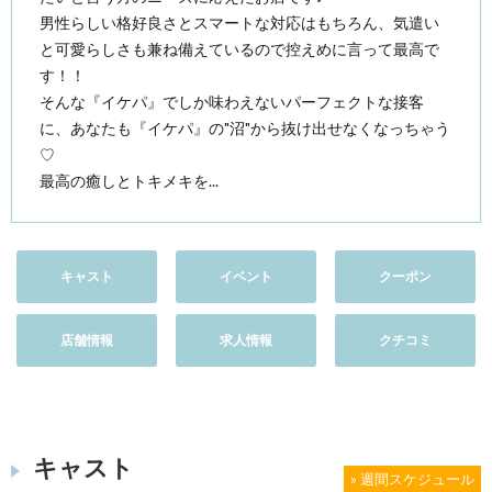
男性らしい格好良さとスマートな対応はもちろん、気遣い
と可愛らしさも兼ね備えているので控えめに言って最高で
す！！
そんな『イケパ』でしか味わえないパーフェクトな接客
に、あなたも『イケパ』の"沼"から抜け出せなくなっちゃう
♡
最高の癒しとトキメキを...
キャスト
イベント
クーポン
店舗情報
求人情報
クチコミ
キャスト
» 週間スケジュール