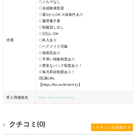
◇ノルマなし
◇未経験者歓迎
◇週1からOK ※諸条件あり
◇履歴書不要
◇制服貸し出し
◇日払いOK
待遇
◇体入あり
◇ヘアメイク完備
◇仮眠室あり
◇手厚い研修制度あり
☆豊富なバック制度あり！
☆毎月昇給制度あり！
⋆͛応募URL
【https://lin.ee/Kn6rV1c】
求人用連絡先
https://lin.ee/Kn6rV1c
クチコミ(0)
» クチコミを投稿する