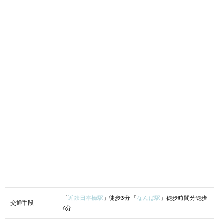
「
近鉄日本橋駅
」徒歩3分 「
なんば駅
」徒歩時間分徒歩
交通手段
6分