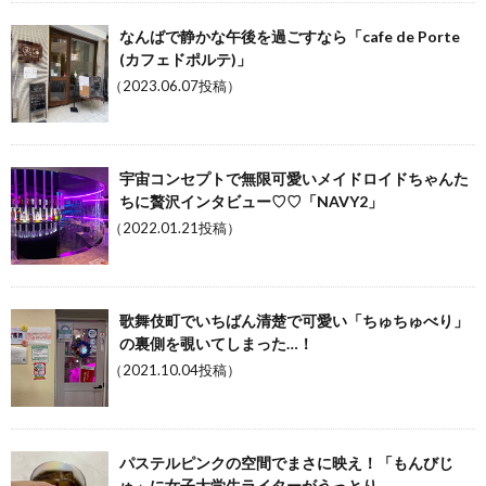
なんばで静かな午後を過ごすなら「cafe de Porte
(カフェドポルテ)」
（2023.06.07投稿）
宇宙コンセプトで無限可愛いメイドロイドちゃんた
ちに贅沢インタビュー♡♡「NAVY2」
（2022.01.21投稿）
歌舞伎町でいちばん清楚で可愛い「ちゅちゅべり」
の裏側を覗いてしまった…！
（2021.10.04投稿）
パステルピンクの空間でまさに映え！「もんびじ
ゅ」に女子大学生ライターがうっとり