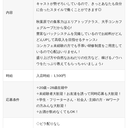
キャストが勢ぞろいしているので、きっとあなたも自分
に合ったスタイルで働くことができます◎
内容
秋葉原での集客力はエリアトップクラス、大手コンカフ
ェグループだから安心!
豊富なバックシステムを完備しているのでお給料がどん
どんUPして高収入を目指せるチャンス♪
コンカフェ未経験の方でも手厚い研修制度をご用意して
いるので心配はいりません！
盛り上げ方や自然なおねだりの仕方など、稼げるノウハ
ウをたっぷり教えてもらっちゃいましょう♪
時給
入店時給：1,500円
✧20歳～28歳在籍中
✧未経験者大歓迎！お友達を誘って同時応募も大歓迎！
応募条件
✧学生・フリーターさん・社会人･主婦の方・Wワーク
の方みんな大歓迎！
✧お酒が飲めなくてもOK！
◇ビラ配りなし