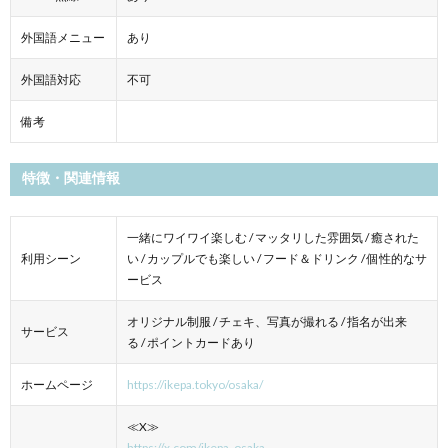
外国語メニュー
あり
外国語対応
不可
備考
特徴・関連情報
一緒にワイワイ楽しむ / マッタリした雰囲気 / 癒された
利用シーン
い / カップルでも楽しい / フード＆ドリンク / 個性的なサ
ービス
オリジナル制服 / チェキ、写真が撮れる / 指名が出来
サービス
る / ポイントカードあり
ホームページ
https://ikepa.tokyo/osaka/
≪X≫
https://x.com/ikepa_osaka