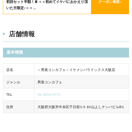
初回セット半額！♛ ＜＜初めてイケパにおかえり頂
クーポン画面 »
いた方限定♪＞＞ ...
店舗情報
基本情報
店名
～男装コンカフェ～イケメンパラドックス大阪店
ジャンル
男装コンカフェ
TEL
06-4256-0772
住所
大阪府大阪市中央区千日前1-5-10 山よしナンバビルB1