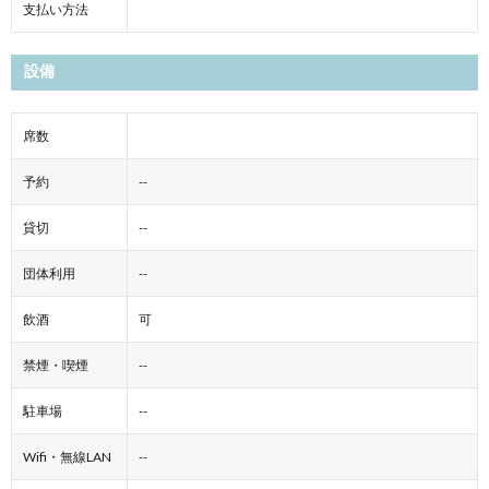
支払い方法
設備
席数
予約
--
貸切
--
団体利用
--
飲酒
可
禁煙・喫煙
--
駐車場
--
Wifi・無線LAN
--