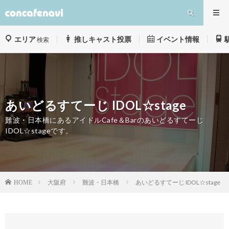
エリア
推しキャスト投票
イベント情報
検索
あいどるすてーじ IDOL☆stage
難波・日本橋にあるアイドルCafe＆Barのあいどるすてーじ
IDOL☆stageです。
大阪府
難波・日本橋
あいどるすてーじ IDOL☆stage
HOME