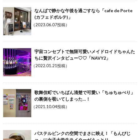
なんばで静かな午後を過ごすなら「cafe de Porte
(カフェドポルテ)」
（2023.06.07投稿）
宇宙コンセプトで無限可愛いメイドロイドちゃんた
ちに贅沢インタビュー♡♡「NAVY2」
（2022.01.21投稿）
歌舞伎町でいちばん清楚で可愛い「ちゅちゅべり」
の裏側を覗いてしまった…！
（2021.10.04投稿）
パステルピンクの空間でまさに映え！「もんびじ
ゅ」に女子大学生ライターがうっとり