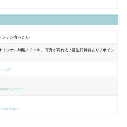
 ランチが食べたい
オリジナル制服 / チェキ、写真が撮れる / 誕生日特典あり / ポイン
a.net/
/hiyokoyamaid
d.booth.pm/