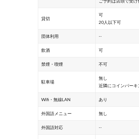
ご予約は店頭で受け
可
貸切
20人以下可
団体利用
--
飲酒
可
禁煙・喫煙
不可
無し
駐車場
近隣にコインパーキ
Wifi・無線LAN
あり
外国語メニュー
無し
外国語対応
--