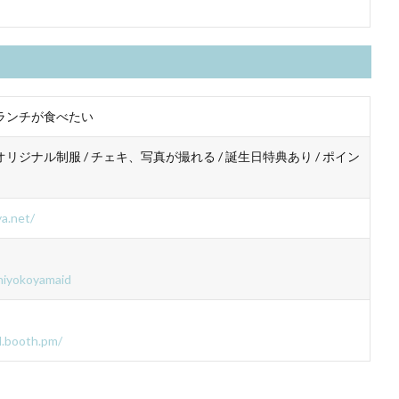
 ランチが食べたい
オリジナル制服 / チェキ、写真が撮れる / 誕生日特典あり / ポイン
a.net/
/hiyokoyamaid
d.booth.pm/