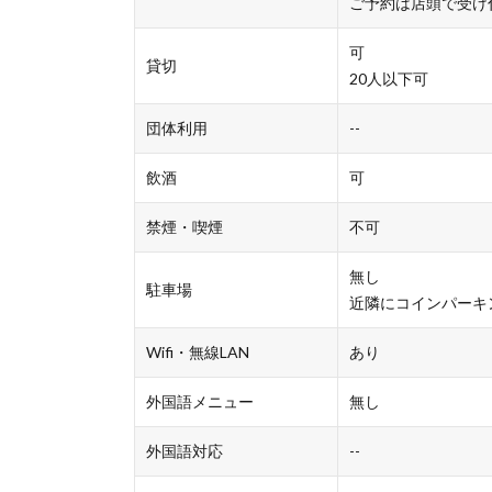
ご予約は店頭で受け
可
貸切
20人以下可
団体利用
--
飲酒
可
禁煙・喫煙
不可
無し
駐車場
近隣にコインパーキ
Wifi・無線LAN
あり
外国語メニュー
無し
外国語対応
--