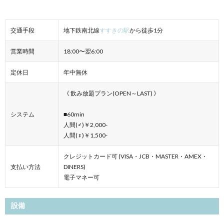
交通手段
地下鉄南北線
すすきの駅
から徒歩1分
営業時間
18:00〜翌6:00
定休日
年中無休
《 飲み放題プラン(OPEN～LAST) 》
システム
■60min
人間(♂)￥2,000-
人間(♀)￥1,500-
クレジットカード可 (VISA・JCB・MASTER・AMEX・
支払い方法
DINERS)
電子マネー可
設備