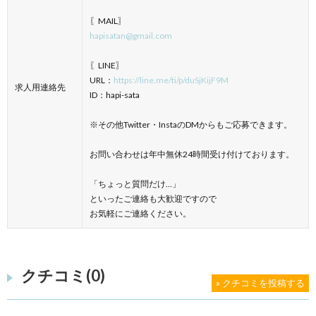
〖MAIL〗
hapisatan@gmail.com
〖LINE〗
URL：
https://line.me/ti/p/duSjKijF9M
求人用連絡先
ID：hapi-sata
※その他Twitter・InstaのDMからもご応募できます。
お問い合わせは年中無休24時間受け付けております。
「ちょっと質問だけ…」
といったご連絡も大歓迎ですので
お気軽にご連絡ください。
クチコミ(0)
» クチコミを投稿する