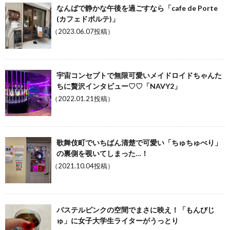
なんばで静かな午後を過ごすなら「cafe de Porte
(カフェドポルテ)」
（2023.06.07投稿）
宇宙コンセプトで無限可愛いメイドロイドちゃんた
ちに贅沢インタビュー♡♡「NAVY2」
（2022.01.21投稿）
歌舞伎町でいちばん清楚で可愛い「ちゅちゅべり」
の裏側を覗いてしまった…！
（2021.10.04投稿）
パステルピンクの空間でまさに映え！「もんびじ
ゅ」に女子大学生ライターがうっとり