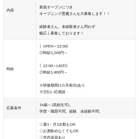
新規オープンにつき
内容
オープニング悪魔さんを大募集します！！
経験者さん、未経験者さん問わず
幅広く募集しております！
〖OPEN～22:00〗
◎時給1,200円～
〖22:00～LAST)〗
時給
◎時給1,400円～
※研修期間(1カ月相当)あり
※日払い応相談
16歳～ (高校生可)。
応募条件
学歴・職歴不問。経験、未経験不問。
◇週1・月1出勤もOK
◇お酒飲めなくてもOK
◇市内送迎あり