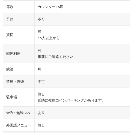
席数
カウンター16席
予約
不可
可
貸切
15人以上から
可
団体利用
事前にご連絡ください。
飲酒
可
禁煙・喫煙
不可
無し
駐車場
近隣に複数コインパーキングがあります。
Wifi・無線LAN
あり
外国語メニュー
無し