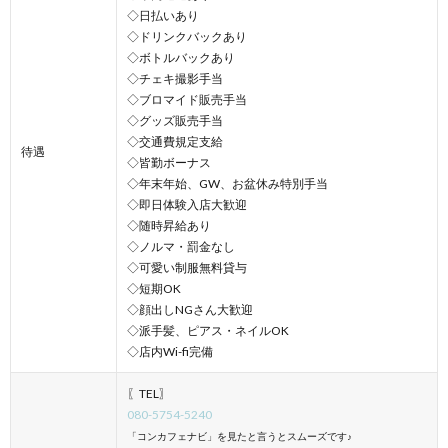
◇日払いあり
◇ドリンクバックあり
◇ボトルバックあり
◇チェキ撮影手当
◇ブロマイド販売手当
◇グッズ販売手当
◇交通費規定支給
待遇
◇皆勤ボーナス
◇年末年始、GW、お盆休み特別手当
◇即日体験入店大歓迎
◇随時昇給あり
◇ノルマ・罰金なし
◇可愛い制服無料貸与
◇短期OK
◇顔出しNGさん大歓迎
◇派手髪、ピアス・ネイルOK
◇店内Wi-fi完備
〖TEL〗
080-5754-5240
「コンカフェナビ」を見たと言うとスムーズです♪