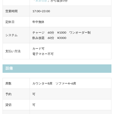
「
東新宿駅
」から徒歩5分
営業時間
17:00~23:00
定休日
年中無休
チャージ 60分 ¥1000 ワンオーダー制
システム
飲み放題 60分 ¥3000
カード可
支払い方法
電子マネー不可
設備
席数
カウンター8席 ソファー4~6席
予約
可
貸切
可