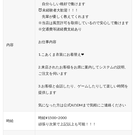
自分らしい格好で働けます
😈未経験者大歓迎！！！
先輩が優しく教えてくれます
※当店は風営許可を取得しているので安心して働けます
※交通費等諸経費支給あり
お仕事内容
内容
1.こあくま衣装にお着替え❤
2.来店されたお客様をお席に案内してシステムの説明、
ご注文を伺います
3.お客様と会話したり、ゲームしたりして楽しい時間を
提供します
気になった方は公式XのDMまで気軽にご連絡ください
時給¥1500~2000
時給
頑張り次第で上記以上も可能！！！