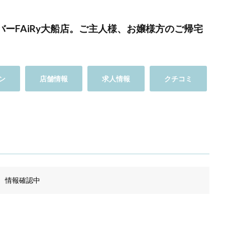
ーFAiRy大船店。ご主人様、お嬢様方のご帰宅
ン
店舗情報
求人情報
クチコミ
情報確認中