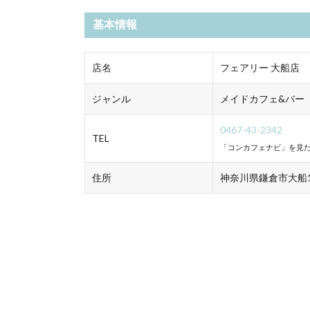
基本情報
店名
フェアリー 大船店
ジャンル
メイドカフェ&バー
0467-43-2342
TEL
「コンカフェナビ」を見た
住所
神奈川県鎌倉市大船1-