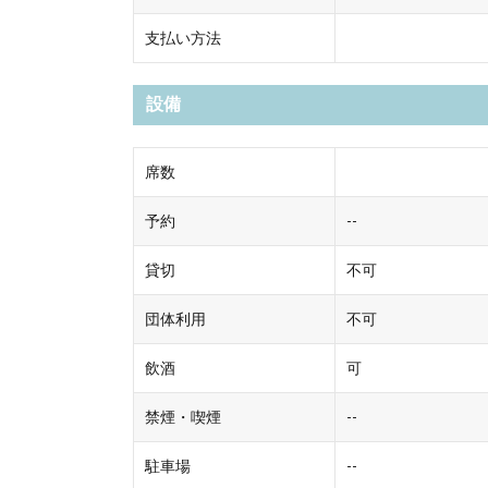
支払い方法
設備
席数
予約
--
貸切
不可
団体利用
不可
飲酒
可
禁煙・喫煙
--
駐車場
--