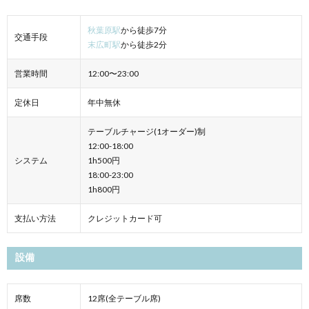
秋葉原駅
から徒歩7分
交通手段
末広町駅
から徒歩2分
営業時間
12:00〜23:00
定休日
年中無休
テーブルチャージ(1オーダー)制
12:00-18:00
システム
1h500円
18:00-23:00
1h800円
支払い方法
クレジットカード可
設備
席数
12席(全テーブル席)