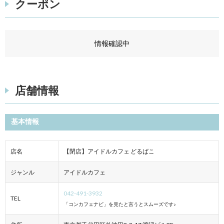
クーポン
情報確認中
店舗情報
基本情報
店名
【閉店】アイドルカフェ どるばこ
ジャンル
アイドルカフェ
042-491-3932
TEL
「コンカフェナビ」を見たと言うとスムーズです♪