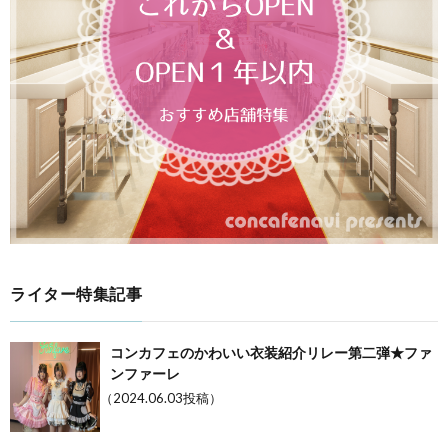
ライター特集記事
コンカフェのかわいい衣装紹介リレー第二弾★ファ
ンファーレ
（2024.06.03投稿）