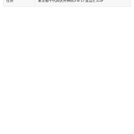
住所
東京都千代田区外神田3-8-17 渡辺ビル3F