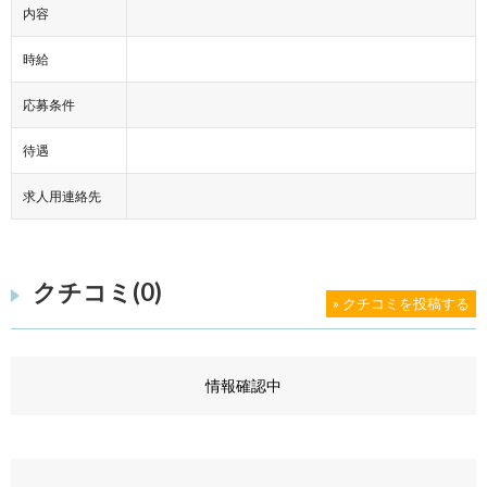
内容
時給
応募条件
待遇
求人用連絡先
クチコミ(0)
» クチコミを投稿する
情報確認中