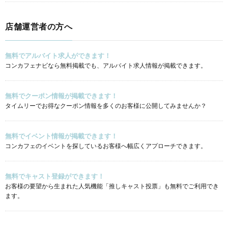
店舗運営者の方へ
無料でアルバイト求人ができます！
コンカフェナビなら無料掲載でも、アルバイト求人情報が掲載できます。
無料でクーポン情報が掲載できます！
タイムリーでお得なクーポン情報を多くのお客様に公開してみませんか？
無料でイベント情報が掲載できます！
コンカフェのイベントを探しているお客様へ幅広くアプローチできます。
無料でキャスト登録ができます！
お客様の要望から生まれた人気機能「推しキャスト投票」も無料でご利用でき
ます。