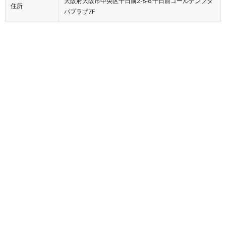
大阪府大阪市中央区千日前2-6-8 千日前ゴールデンフタ
住所
バプラザ7F