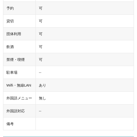
予約
可
貸切
可
団体利用
可
飲酒
可
禁煙・喫煙
可
駐車場
--
Wifi・無線LAN
あり
外国語メニュー
無し
外国語対応
--
備考