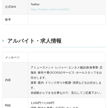
Twitter
公式SNS
https://twitter.com/ciccio0901
備考
アルバイト・求人情報
メッセージ
アミューズメント･レジャー･エンタメ施設(飲食事業･店
舗名･麻布十番CICCIO)のサービス･ホールスタッフをお
任せします。
内容
接客･案内･ドリンク作りや配膳･清掃などをお任せしま
す。
未経験からできる仕事なので、安心してご応募下さい。
1,200円〜1,500円
時給
経験･能力を考慮して決定いたします。