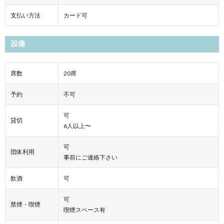
支払い方法
カード可
設備
席数
20席
予約
不可
可
貸切
6人以上〜
可
団体利用
事前にご連絡下さい
飲酒
可
可
禁煙・喫煙
喫煙スペース有