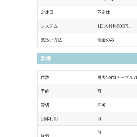
定休日
不定休
システム
1日入村料500円、
支払い方法
現金のみ
設備
席数
最大16席(テーブル
予約
可
貸切
不可
団体利用
可
可
飲酒