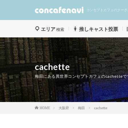
コンセプトカフェのクーポ
エリア
推しキャスト投票
検索
cachette
梅田にある異世界コンセプトカフェのcachetteで
大阪府
梅田
cachette
HOME