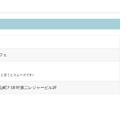
フェ
と言うとスムーズです♪
町7-18 叶第二レジャービル2F