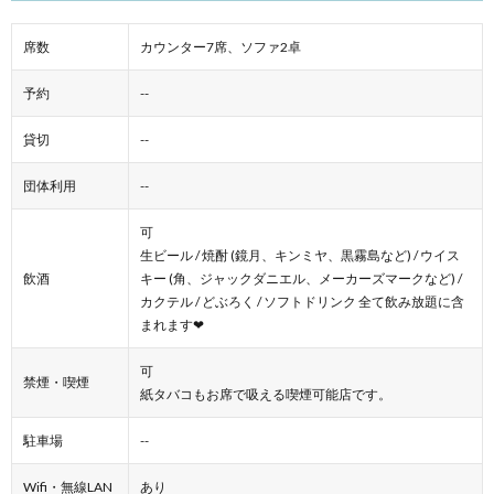
席数
カウンター7席、ソファ2卓
予約
--
貸切
--
団体利用
--
可
生ビール / 焼酎 (鏡月、キンミヤ、黒霧島など) / ウイス
飲酒
キー (角、ジャックダニエル、メーカーズマークなど) /
カクテル / どぶろく / ソフトドリンク 全て飲み放題に含
まれます❤︎
可
禁煙・喫煙
紙タバコもお席で吸える喫煙可能店です。
駐車場
--
Wifi・無線LAN
あり