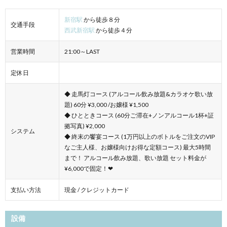
新宿駅
から徒歩８分
交通手段
西武新宿駅
から徒歩４分
営業時間
21:00～LAST
定休日
◆ 走馬灯コース (アルコール飲み放題&カラオケ歌い放
題) 60分 ¥3,000 /お嬢様 ¥1,500
◆ ひとときコース (60分ご滞在+ノンアルコール1杯+証
拠写真) ¥2,000
システム
◆ 終末の饗宴コース (1万円以上のボトルをご注文のVIP
なご主人様、お嬢様向けお得な定額コース) 最大5時間
まで！ アルコール飲み放題、歌い放題 セット料金が
¥6,000で固定！❤︎
支払い方法
現金 / クレジットカード
設備