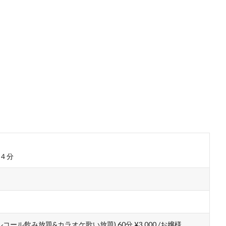
４分
ルコール飲み放題&カラオケ歌い放題) 60分 ¥3,000 /お嬢様