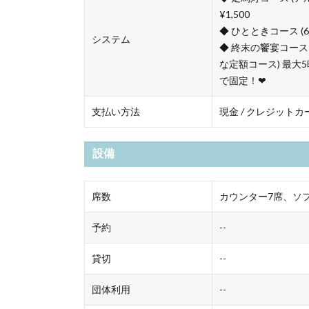
¥1,500
◆ ひとときコース (
システム
◆ 終末の饗宴コース
な定額コース) 最大5
で固定！❤︎
支払い方法
現金 / クレジットカ
設備
席数
カウンター7席、ソ
予約
--
貸切
--
団体利用
--