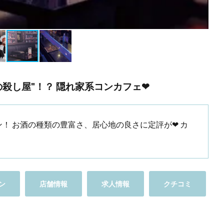
殺し屋"！？ 隠れ家系コンカフェ❤︎
ープン！ お酒の種類の豊富さ、居心地の良さに定評が❤︎ カ
ン
店舗情報
求人情報
クチコミ