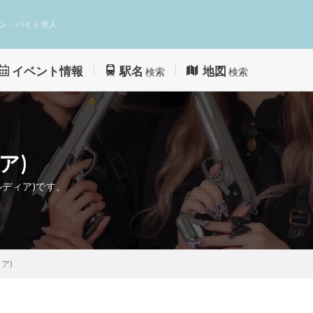
ン・バイト求人
イベント情報
駅名
地図
検索
検索
ア)
ルディア)です。
ィア)