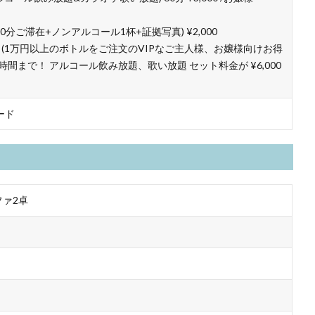
60分ご滞在+ノンアルコール1杯+証拠写真) ¥2,000
 (1万円以上のボトルをご注文のVIPなご主人様、お嬢様向けお得
時間まで！ アルコール飲み放題、歌い放題 セット料金が ¥6,000
ード
ファ2卓