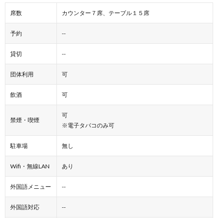
席数
カウンター７席、テーブル１５席
予約
--
貸切
--
団体利用
可
飲酒
可
可
禁煙・喫煙
※電子タバコのみ可
駐車場
無し
Wifi・無線LAN
あり
外国語メニュー
--
外国語対応
--