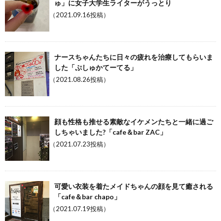
ゅ」に女子大学生ライターがうっとり
（2021.09.16投稿）
ナースちゃんたちに日々の疲れを治療してもらいま
した「ぷしゅかてーてる」
（2021.08.26投稿）
顔も性格も推せる素敵なイケメンたちと一緒に過ご
しちゃいました?「cafe＆bar ZAC」
（2021.07.23投稿）
可愛い衣装を着たメイドちゃんの顔を見て癒される
「cafe＆bar chapo」
（2021.07.19投稿）