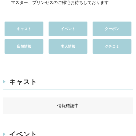
マスター、プリンセスのご帰宅お待ちしております
キャスト
イベント
クーポン
店舗情報
求人情報
クチコミ
キャスト
情報確認中
イベント