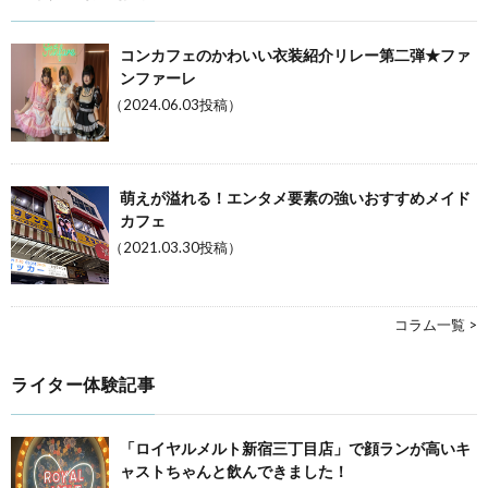
コンカフェのかわいい衣装紹介リレー第二弾★ファ
ンファーレ
（2024.06.03投稿）
萌えが溢れる！エンタメ要素の強いおすすめメイド
カフェ
（2021.03.30投稿）
コラム一覧 >
ライター体験記事
「ロイヤルメルト新宿三丁目店」で顔ランが高いキ
ャストちゃんと飲んできました！