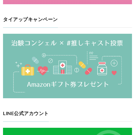
タイアップキャンペーン
LINE公式アカウント