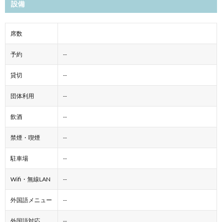
設備
席数
予約
--
貸切
--
団体利用
--
飲酒
--
禁煙・喫煙
--
駐車場
--
Wifi・無線LAN
--
外国語メニュー
--
外国語対応
--