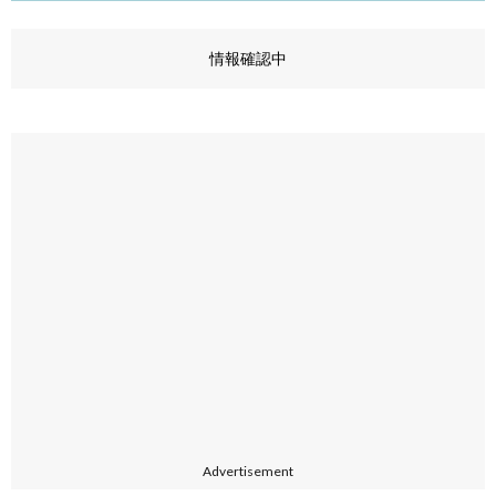
情報確認中
Advertisement