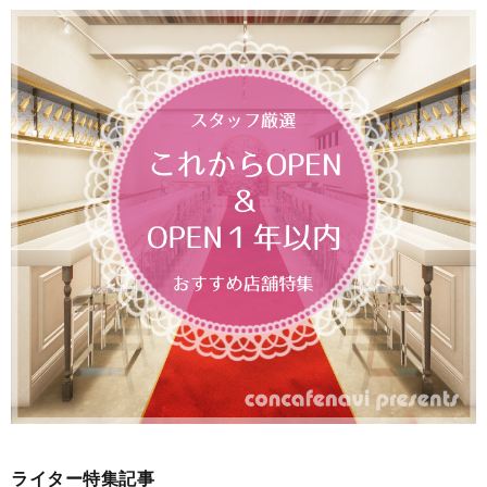
ライター特集記事