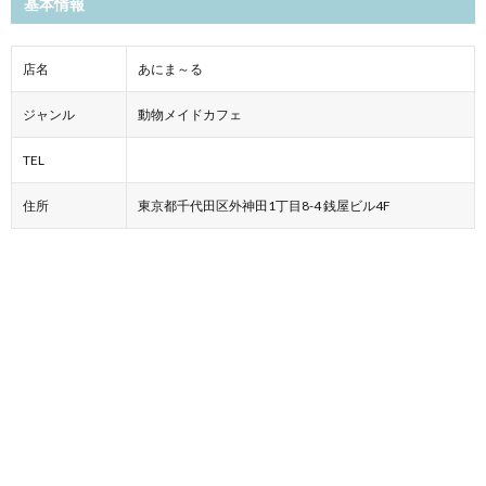
基本情報
店名
あにま～る
ジャンル
動物メイドカフェ
TEL
住所
東京都千代田区外神田1丁目8-4 銭屋ビル4F