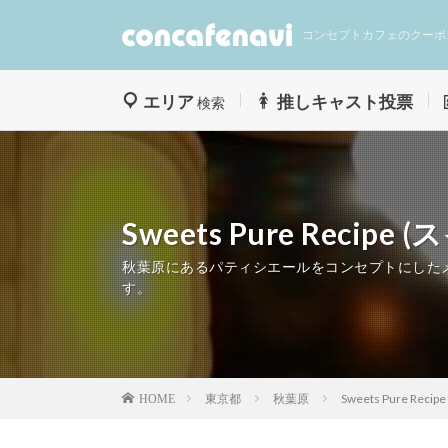
コンセプトカフェのクーポ
エリア
推しキャスト投票
検索
Sweets Pure Reci
秋葉原にあるパティシエールをコンセプトにしたメイドカフ
す。
東京都
秋葉原
Sweets Pure Re
HOME