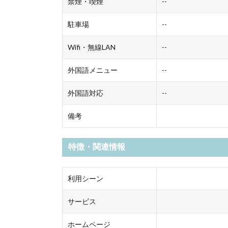
禁煙・喫煙
--
駐車場
--
Wifi・無線LAN
--
外国語メニュー
--
外国語対応
--
備考
特徴・関連情報
利用シーン
サービス
ホームページ