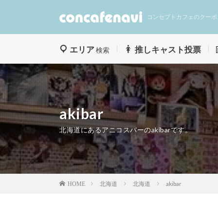
コンセプトカフェのクーポ
エリア
推しキャスト投票
検索
akibar
北海道にあるアニコスバーのakibarです。
北海道
北海道
akibar
HOME