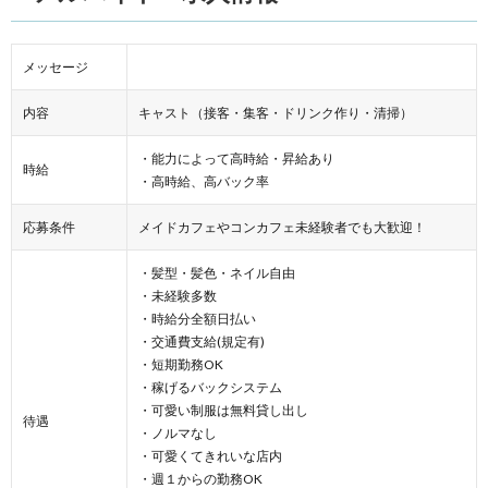
メッセージ
内容
キャスト（接客・集客・ドリンク作り・清掃）
・能力によって高時給・昇給あり
時給
・高時給、高バック率
応募条件
メイドカフェやコンカフェ未経験者でも大歓迎！
・髪型・髪色・ネイル自由
・未経験多数
・時給分全額日払い
・交通費支給(規定有)
・短期勤務OK
・稼げるバックシステム
・可愛い制服は無料貸し出し
待遇
・ノルマなし
・可愛くてきれいな店内
・週１からの勤務OK