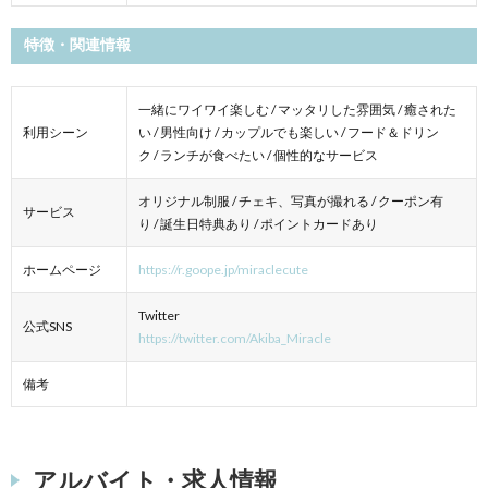
特徴・関連情報
一緒にワイワイ楽しむ / マッタリした雰囲気 / 癒された
利用シーン
い / 男性向け / カップルでも楽しい / フード＆ドリン
ク / ランチが食べたい / 個性的なサービス
オリジナル制服 / チェキ、写真が撮れる / クーポン有
サービス
り / 誕生日特典あり / ポイントカードあり
ホームページ
https://r.goope.jp/miraclecute
Twitter
公式SNS
https://twitter.com/Akiba_Miracle
備考
アルバイト・求人情報