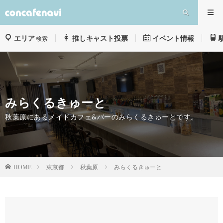
エリア
推しキャスト投票
イベント情報
検索
みらくるきゅーと
秋葉原にあるメイドカフェ&バーのみらくるきゅーとです。
東京都
秋葉原
みらくるきゅーと
HOME