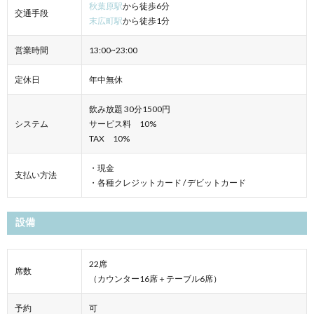
秋葉原駅
から徒歩6分
交通手段
末広町駅
から徒歩1分
営業時間
13:00~23:00
定休日
年中無休
飲み放題 30分1500円
システム
サービス料 10%
TAX 10%
・現金
支払い方法
・各種クレジットカード / デビットカード
設備
22席
席数
（カウンター16席＋テーブル6席）
予約
可