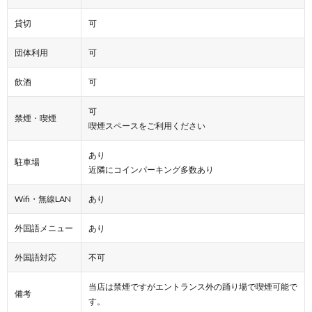
貸切
可
団体利用
可
飲酒
可
可
禁煙・喫煙
喫煙スペースをご利用ください
あり
駐車場
近隣にコインパーキング多数あり
Wifi・無線LAN
あり
外国語メニュー
あり
外国語対応
不可
当店は禁煙ですがエントランス外の踊り場で喫煙可能で
備考
す。