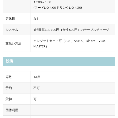
17:00～5:00
(フードL.O 4:00 ドリンクL.O 4:30)
定休日
なし
システム
1時間毎に1,100円（女性600円）のテーブルチャージ
クレジットカード可（JCB、AMEX、Diners、VISA、
支払い方法
MASTER）
設備
席数
13席
予約
不可
貸切
可
団体利用
--