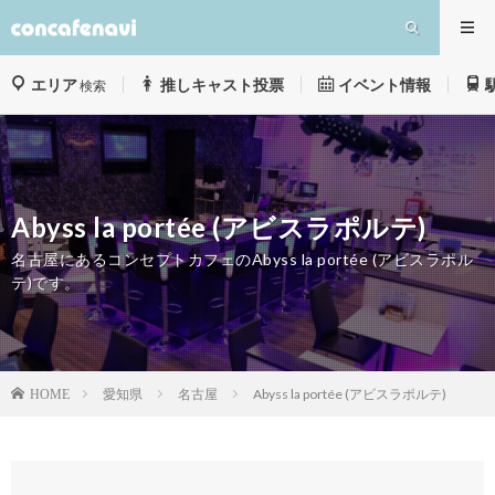
エリア
推しキャスト投票
イベント情報
検索
Abyss la portée (アビスラポルテ)
名古屋にあるコンセプトカフェのAbyss la portée (アビスラポル
テ)です。
愛知県
名古屋
Abyss la portée (アビスラポルテ)
HOME