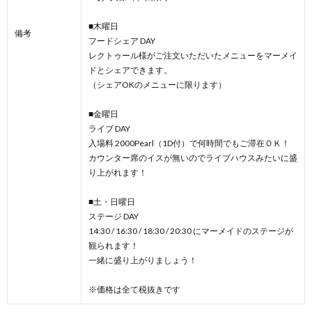
■木曜日
備考
フードシェア DAY
レクトゥール様がご注文いただいたメニューをマーメイ
ドとシェアできます。
（シェアOKのメニューに限ります）
■金曜日
ライブ DAY
入場料 2000Pearl（1D付）で何時間でもご滞在ＯＫ！
カウンター席のイスが無いのでライブハウスみたいに盛
り上がれます！
■土・日曜日
ステージ DAY
14:30 / 16:30 / 18:30 / 20:30 にマーメイドのステージが
観られます！
一緒に盛り上がりましょう！
※価格は全て税抜きです