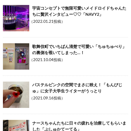
宇宙コンセプトで無限可愛いメイドロイドちゃんた
ちに贅沢インタビュー♡♡「NAVY2」
（2022.01.21投稿）
歌舞伎町でいちばん清楚で可愛い「ちゅちゅべり」
の裏側を覗いてしまった…！
（2021.10.04投稿）
パステルピンクの空間でまさに映え！「もんびじ
ゅ」に女子大学生ライターがうっとり
（2021.09.16投稿）
ナースちゃんたちに日々の疲れを治療してもらいま
した「ぷしゅかてーてる」