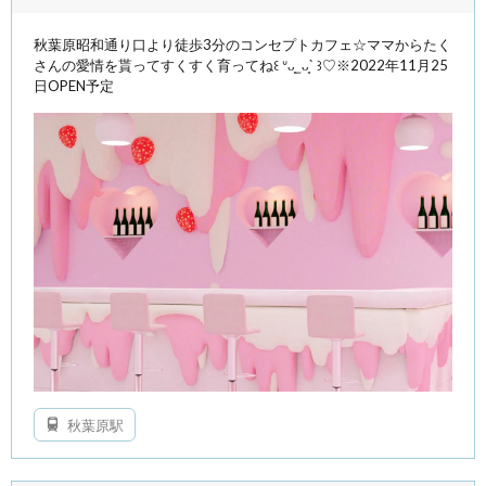
秋葉原昭和通り口より徒歩3分のコンセプトカフェ☆ママからたく
さんの愛情を貰ってすくすく育ってね꒰ ᐡᴗ͈ ̫ ᴗ͈` ꒱♡※2022年11月25
日OPEN予定
秋葉原駅