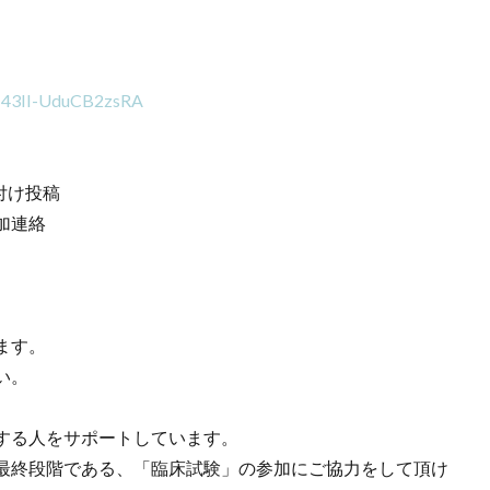
cJ43II-UduCB2zsRA
グ付け投稿
参加連絡
ます。
い。
する人をサポートしています。
最終段階である、「臨床試験」の参加にご協力をして頂け