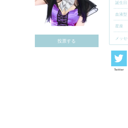
誕生日
血液型
星座
メッセ
投票する
Twitter