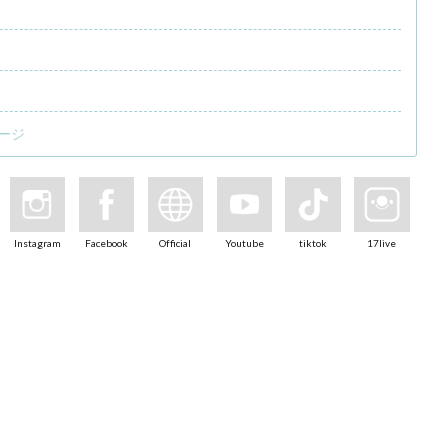
ージ
Instagram
Facebook
Official
Youtube
tiktok
17live