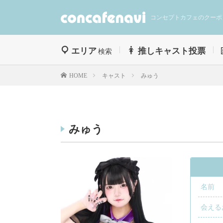
コンセプトカフェのクーポ
エリア
推しキャスト投票
検索
キャスト
みゅう
HOME
みゅう
名前
会える