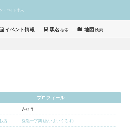
ン・バイト求人
イベント情報
駅名
地図
検索
検索
プロフィール
みゅう
お店
愛迷十字架 (あいまいくろす)