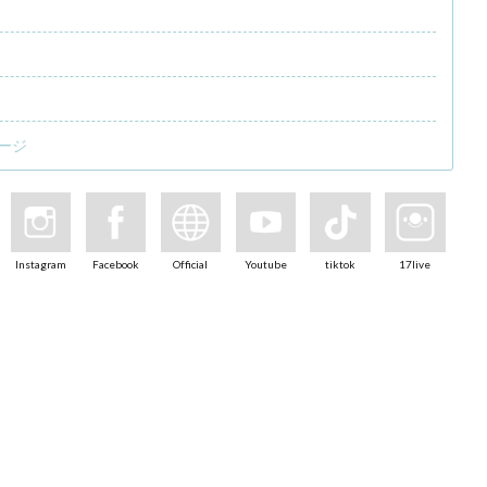
ージ
Instagram
Facebook
Official
Youtube
tiktok
17live