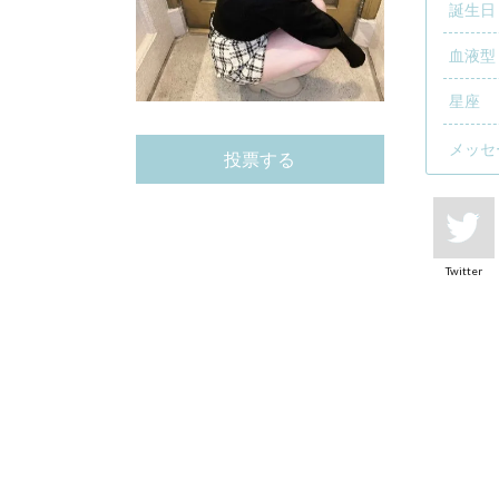
誕生日
血液型
星座
メッセ
投票する
Twitter