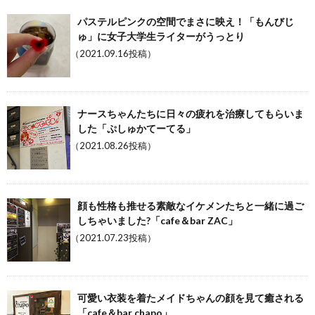
パステルピンクの空間でまさに映え！「もんびじ
ゅ」に女子大学生ライターがうっとり
（2021.09.16投稿）
ナースちゃんたちに日々の疲れを治療してもらいま
した「ぷしゅかてーてる」
（2021.08.26投稿）
顔も性格も推せる素敵なイケメンたちと一緒に過ご
しちゃいました?「cafe＆bar ZAC」
（2021.07.23投稿）
可愛い衣装を着たメイドちゃんの顔を見て癒される
「cafe＆bar chapo」