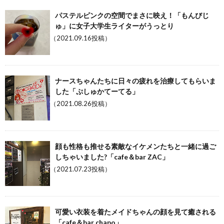
パステルピンクの空間でまさに映え！「もんびじ
ゅ」に女子大学生ライターがうっとり
（2021.09.16投稿）
ナースちゃんたちに日々の疲れを治療してもらいま
した「ぷしゅかてーてる」
（2021.08.26投稿）
顔も性格も推せる素敵なイケメンたちと一緒に過ご
しちゃいました?「cafe＆bar ZAC」
（2021.07.23投稿）
可愛い衣装を着たメイドちゃんの顔を見て癒される
「cafe＆bar chapo」