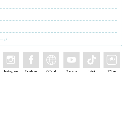
ージ
Instagram
Facebook
Official
Youtube
tiktok
17live