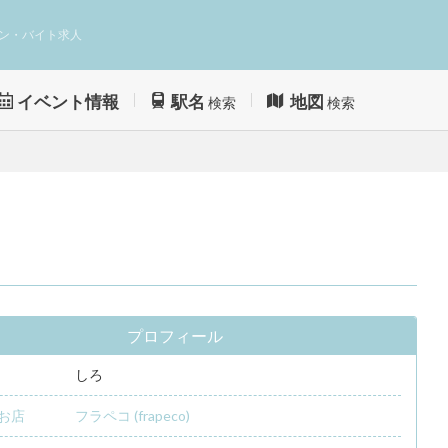
ン・バイト求人
イベント情報
駅名
地図
検索
検索
プロフィール
しろ
お店
フラペコ (frapeco)