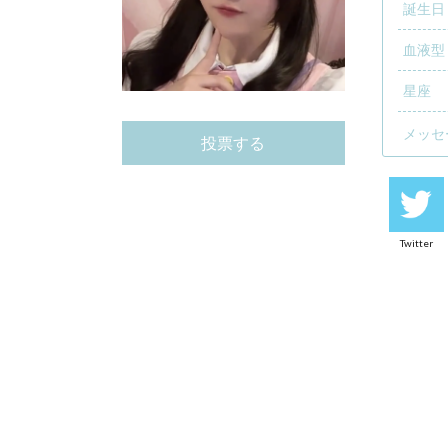
誕生日
血液型
星座
メッセ
投票する
Twitter