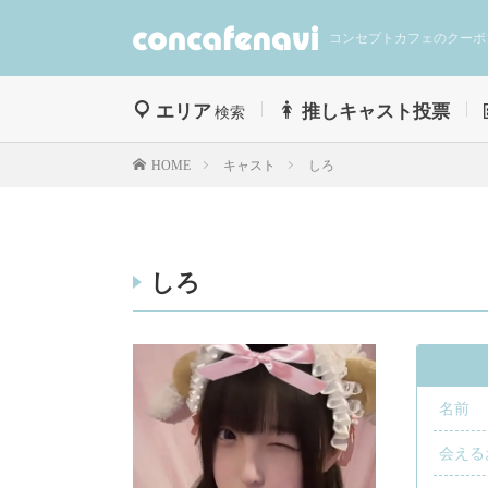
コンセプトカフェのクーポ
エリア
推しキャスト投票
検索
キャスト
しろ
HOME
しろ
名前
会える