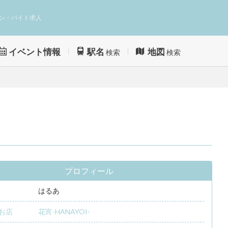
ン・バイト求人
イベント情報
駅名
地図
検索
検索
プロフィール
はるあ
お店
花宵-HANAYOI-