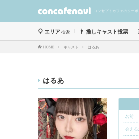
コンセプトカフェのクーポ
エリア
推しキャスト投票
検索
キャスト
はるあ
HOME
はるあ
名前
会える