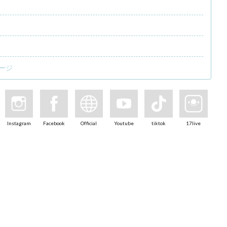
ージ
Instagram
Facebook
Official
Youtube
tiktok
17live