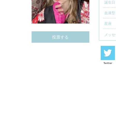
誕生日
血液型
星座
メッセ
投票する
Twitter