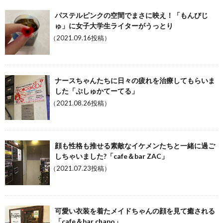
パステルピンクの空間でまさに映え！「もんびじ
ゅ」に女子大学生ライターがうっとり
（2021.09.16投稿）
ナースちゃんたちに日々の疲れを治療してもらいま
した「ぷしゅかてーてる」
（2021.08.26投稿）
顔も性格も推せる素敵なイケメンたちと一緒に過ご
しちゃいました?「cafe＆bar ZAC」
（2021.07.23投稿）
可愛い衣装を着たメイドちゃんの顔を見て癒される
「cafe＆bar chapo」