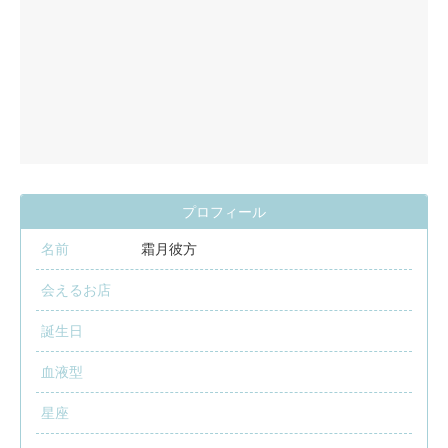
プロフィール
名前
霜月彼方
会えるお店
誕生日
血液型
星座