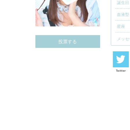
誕生日
血液型
星座
メッセ
投票する
Twitter