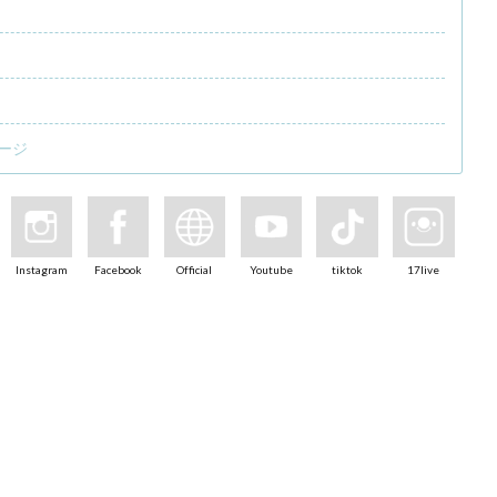
ージ
Instagram
Facebook
Official
Youtube
tiktok
17live