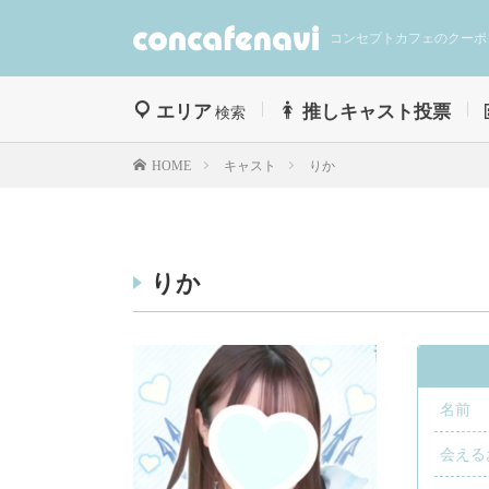
コンセプトカフェのクーポ
エリア
推しキャスト投票
検索
キャスト
りか
HOME
りか
名前
会える