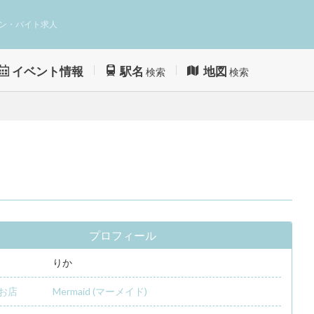
ン・バイト求人
イベント情報
駅名
地図
検索
検索
プロフィール
りか
お店
Mermaid (マーメイド)