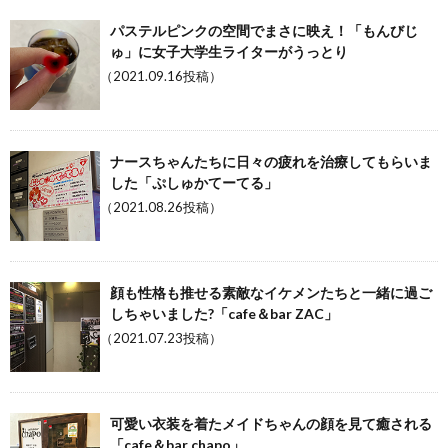
パステルピンクの空間でまさに映え！「もんびじ
ゅ」に女子大学生ライターがうっとり
（2021.09.16投稿）
ナースちゃんたちに日々の疲れを治療してもらいま
した「ぷしゅかてーてる」
（2021.08.26投稿）
顔も性格も推せる素敵なイケメンたちと一緒に過ご
しちゃいました?「cafe＆bar ZAC」
（2021.07.23投稿）
可愛い衣装を着たメイドちゃんの顔を見て癒される
「cafe＆bar chapo」