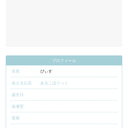
プロフィール
名前
ぴぃす
会えるお店
あるこほりっく
誕生日
血液型
星座