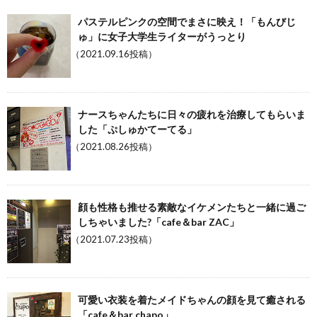
パステルピンクの空間でまさに映え！「もんびじ
ゅ」に女子大学生ライターがうっとり
（2021.09.16投稿）
ナースちゃんたちに日々の疲れを治療してもらいま
した「ぷしゅかてーてる」
（2021.08.26投稿）
顔も性格も推せる素敵なイケメンたちと一緒に過ご
しちゃいました?「cafe＆bar ZAC」
（2021.07.23投稿）
可愛い衣装を着たメイドちゃんの顔を見て癒される
「cafe＆bar chapo」