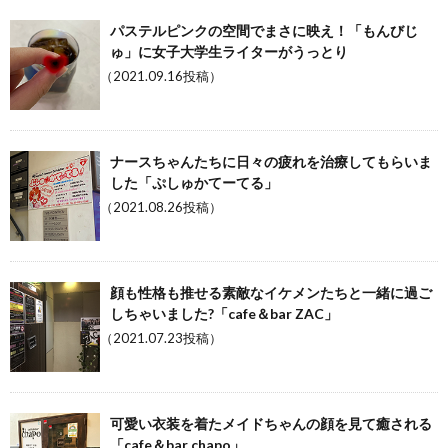
パステルピンクの空間でまさに映え！「もんびじ
ゅ」に女子大学生ライターがうっとり
（2021.09.16投稿）
ナースちゃんたちに日々の疲れを治療してもらいま
した「ぷしゅかてーてる」
（2021.08.26投稿）
顔も性格も推せる素敵なイケメンたちと一緒に過ご
しちゃいました?「cafe＆bar ZAC」
（2021.07.23投稿）
可愛い衣装を着たメイドちゃんの顔を見て癒される
「cafe＆bar chapo」