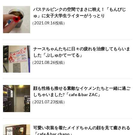
パステルピンクの空間でまさに映え！「もんびじ
ゅ」に女子大学生ライターがうっとり
（2021.09.16投稿）
ナースちゃんたちに日々の疲れを治療してもらいま
した「ぷしゅかてーてる」
（2021.08.26投稿）
顔も性格も推せる素敵なイケメンたちと一緒に過ご
しちゃいました?「cafe＆bar ZAC」
（2021.07.23投稿）
可愛い衣装を着たメイドちゃんの顔を見て癒される
「cafe＆bar chapo」