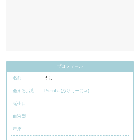
プロフィール
名前
うに
会えるお店
Pricinha (ぷりしーにゃ)
誕生日
血液型
星座