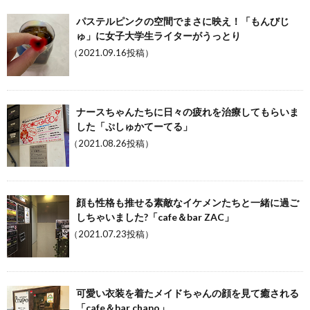
パステルピンクの空間でまさに映え！「もんびじ
ゅ」に女子大学生ライターがうっとり
（2021.09.16投稿）
ナースちゃんたちに日々の疲れを治療してもらいま
した「ぷしゅかてーてる」
（2021.08.26投稿）
顔も性格も推せる素敵なイケメンたちと一緒に過ご
しちゃいました?「cafe＆bar ZAC」
（2021.07.23投稿）
可愛い衣装を着たメイドちゃんの顔を見て癒される
「cafe＆bar chapo」