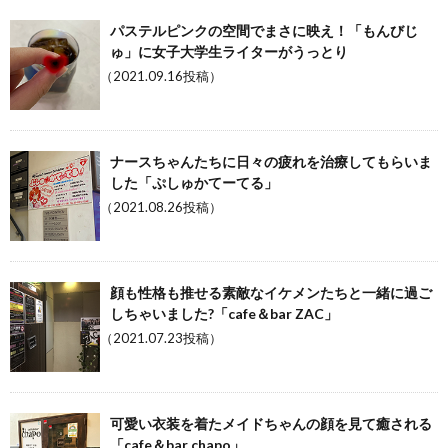
パステルピンクの空間でまさに映え！「もんびじ
ゅ」に女子大学生ライターがうっとり
（2021.09.16投稿）
ナースちゃんたちに日々の疲れを治療してもらいま
した「ぷしゅかてーてる」
（2021.08.26投稿）
顔も性格も推せる素敵なイケメンたちと一緒に過ご
しちゃいました?「cafe＆bar ZAC」
（2021.07.23投稿）
可愛い衣装を着たメイドちゃんの顔を見て癒される
「cafe＆bar chapo」