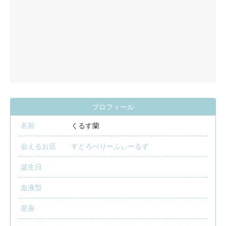
プロフィール
名前
くるす蘭
会えるお店
すとろべりーふぃーるず
誕生日
血液型
星座