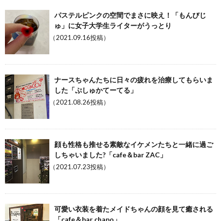
パステルピンクの空間でまさに映え！「もんびじ
ゅ」に女子大学生ライターがうっとり
（2021.09.16投稿）
ナースちゃんたちに日々の疲れを治療してもらいま
した「ぷしゅかてーてる」
（2021.08.26投稿）
顔も性格も推せる素敵なイケメンたちと一緒に過ご
しちゃいました?「cafe＆bar ZAC」
（2021.07.23投稿）
可愛い衣装を着たメイドちゃんの顔を見て癒される
「cafe＆bar chapo」