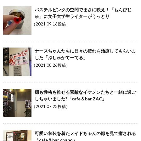
パステルピンクの空間でまさに映え！「もんびじ
ゅ」に女子大学生ライターがうっとり
（2021.09.16投稿）
ナースちゃんたちに日々の疲れを治療してもらいま
した「ぷしゅかてーてる」
（2021.08.26投稿）
顔も性格も推せる素敵なイケメンたちと一緒に過ご
しちゃいました?「cafe＆bar ZAC」
（2021.07.23投稿）
可愛い衣装を着たメイドちゃんの顔を見て癒される
「cafe＆bar chapo」