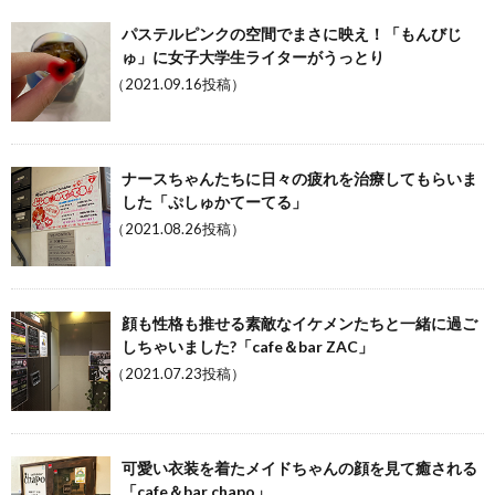
パステルピンクの空間でまさに映え！「もんびじ
ゅ」に女子大学生ライターがうっとり
（2021.09.16投稿）
ナースちゃんたちに日々の疲れを治療してもらいま
した「ぷしゅかてーてる」
（2021.08.26投稿）
顔も性格も推せる素敵なイケメンたちと一緒に過ご
しちゃいました?「cafe＆bar ZAC」
（2021.07.23投稿）
可愛い衣装を着たメイドちゃんの顔を見て癒される
「cafe＆bar chapo」